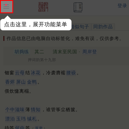
登录
点击这里，展开功能菜单
作品
标注四声
出处、引用
相似句子
同韵作品
作品信息已由电脑自动标签化，难免有误，仅供参考。
胡捣练
其二
清末至民国 ·
周岸登
押词韵第十九部
钿窗
云母
结
冰花
，冷袭膺襦
腰衱
。
香烬
屏山
金鸭
。
偎炊慵离榻。
个中滋味
薄
情知
，谁管筝尘栖箧。
漂泊
玉珰
缄札
。
待答
何由
答
。
（
沤尹
）