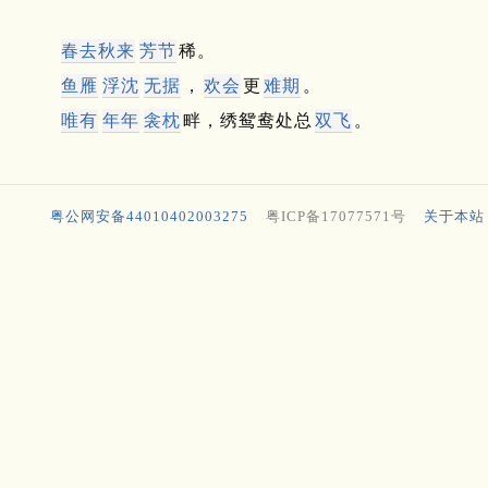
春去秋来
芳节
稀。
鱼雁
浮沈
无据
，
欢会
更
难期
。
唯有
年年
衾枕
畔，绣鸳鸯处总
双飞
。
粤公网安备44010402003275
粤ICP备17077571号
关于本站