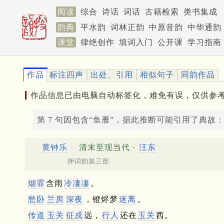
阅读
综合
诗话
词话
古籍检索
类书集成
韵典
平水韵
词林正韵
中原音韵
中华通韵
课堂
律绝创作
填词入门
公开课
学习指南
作品
标注四声
出处、引用
相似句子
同韵作品
作品信息已由电脑自动标签化，难免有误，仅供参
第 7 句因包含“鱼雁”，据此推断可能引用了典故
黄钟乐
清末至现当代 ·
汪东
押词韵第三部
烟霏
含雨
冷凄凄
。
愁卧
兰房
深夜
，镫烬梦
迷离
。
传道
玉关
征戍
远，
行人
还在
玉关
西。