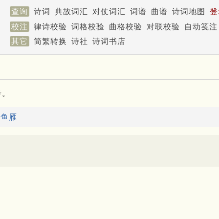
查询
诗词
典故词汇
对仗词汇
词谱
曲谱
诗词地图
登
校注
律诗校验
词格校验
曲格校验
对联校验
自动笺注
其它
简繁转换
诗社
诗词书店
考。
：
鱼雁