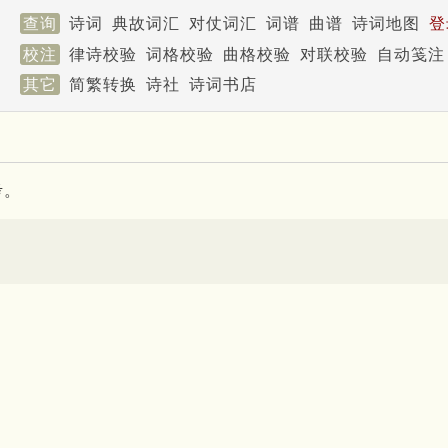
查询
诗词
典故词汇
对仗词汇
词谱
曲谱
诗词地图
登
校注
律诗校验
词格校验
曲格校验
对联校验
自动笺注
其它
简繁转换
诗社
诗词书店
考。