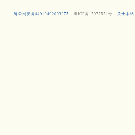
粤公网安备44010402003275
粤ICP备17077571号
关于本站