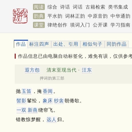
阅读
综合
诗话
词话
古籍检索
类书集成
韵典
平水韵
词林正韵
中原音韵
中华通韵
课堂
律绝创作
填词入门
公开课
学习指南
作品
标注四声
出处、引用
相似句子
同韵作品
作品信息已由电脑自动标签化，难免有误，仅供参
遐方怨
清末至现当代 ·
汪东
押词韵第三部
抛
玉笛
，掩
香闺
。
髻影
髼忪，
象床
纱衾
朝倦欹。
一双
新燕
绕帘飞。
错教惊梦醒，
远人
归。