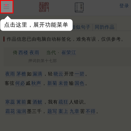
登录
点击这里，展开功能菜单
作品
标注四声
出处、引用
相似句子
同韵作品
作品信息已由电脑自动标签化，难免有误，仅供参考。
倚
西楼
夜雨
当代 ·
崔荣江
押词韵第十七部
夜雨
茅檐
如
漏滴
，轻
晓云
开澄
一碧
。
客弦
何必
戚
秋声
，
新菊
未曾
输
国色
。
寒蕊
篱前
薰
酒觥
，我有
疏狂
人错识。
霜花
滋润
墨三千，
题写
案上
九章
罢
不得
。