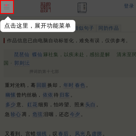
登录
点击这里，展开功能菜单
作品
标注四声
出处、引用
相似句子
同韵作品
作品信息已由电脑自动标签化，难免有误，仅供参考。
琵琶仙
蝶仙
簃社集，以疾未赴，感拈是解
清末至
国 ·
郭则沄
押词韵第十七部
重对沧鸥，蓦
回眼
换却，
年时
春色
。
幽愫
曾约丝杨，
依依
待
归客
。
多少
意、
釭花
细剪，怕吟望、照来
头白
。
急
轸心
凋，
危弦
泪咽，还恋
今夕
。
又看到、宫蜡
烟残
，叹
春后
、
风光
几
虚掷
。