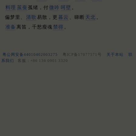
料理
茧蚕
孤绪，付
微吟
呵壁
。
偏梦里、
清歌
易散，更
暮云
、睇断
天北
。
准备
离笛，千愁瘦魂
禁得
。
粤公网安备44010402003275
粤ICP备17077571号
关于本站
联
系我们
客服：+86 136 0901 3320