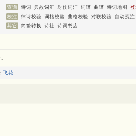
查询
诗词
典故词汇
对仗词汇
词谱
曲谱
诗词地图
登
校注
律诗校验
词格校验
曲格校验
对联校验
自动笺注
其它
简繁转换
诗社
诗词书店
考。
：
飞花