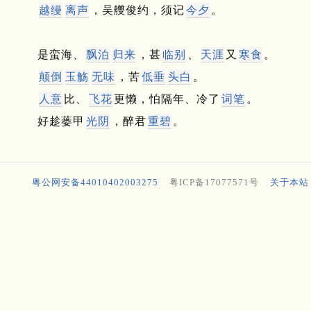
越缦
离声
，吴艭俊约，须记
今夕
。
是蛮海、
飘泊
归来
，甚
临别
、
天涯
又
寒食
。
颠倒
玉觞
无味
，苦
低垂
头白
。
人意
比、
飞花
更懒，怕隔年、冷了
词笔
。
好趁蒌甲
光阴
，醉君
重碧
。
粤公网安备44010402003275
粤ICP备17077571号
关于本站