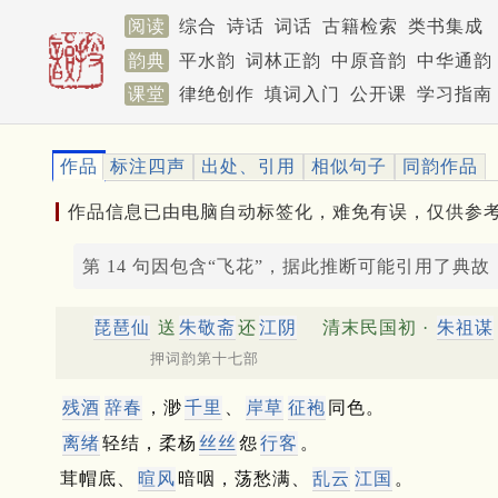
阅读
综合
诗话
词话
古籍检索
类书集成
韵典
平水韵
词林正韵
中原音韵
中华通韵
课堂
律绝创作
填词入门
公开课
学习指南
作品
标注四声
出处、引用
相似句子
同韵作品
作品信息已由电脑自动标签化，难免有误，仅供参
第 14 句因包含“飞花”，据此推断可能引用了典故
琵琶仙
送
朱敬斋
还
江阴
清末民国初 ·
朱祖谋
押词韵第十七部
残酒
辞春
，渺
千里
、
岸草
征袍
同色。
离绪
轻结，柔杨
丝丝
怨
行客
。
茸帽底、
暄风
暗咽，荡愁满、
乱云
江国
。