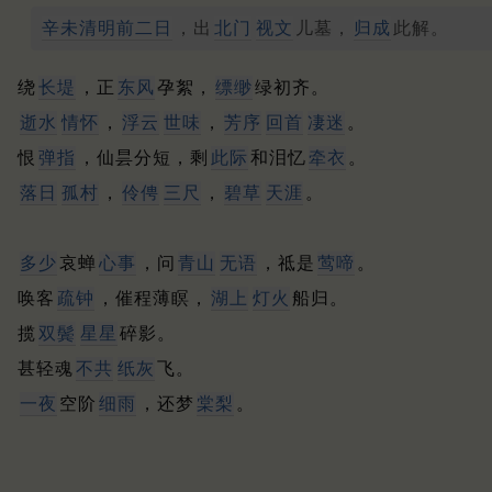
辛未清明前二日
，出
北门
视文
儿墓，
归成
此解。
绕
长堤
，正
东风
孕絮，
缥缈
绿初齐。
逝水
情怀
，
浮云
世味
，
芳序
回首
凄迷
。
恨
弹指
，仙昙分短，剩
此际
和泪忆
牵衣
。
落日
孤村
，
伶俜
三尺
，
碧草
天涯
。
多少
哀蝉
心事
，问
青山
无语
，祗是
莺啼
。
唤客
疏钟
，催程薄瞑，
湖上
灯火
船归。
揽
双鬓
星星
碎影。
甚轻魂
不共
纸灰
飞。
一夜
空阶
细雨
，还梦
棠梨
。