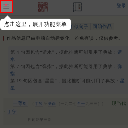
登录
点击这里，展开功能菜单
作品
标注四声
出处、引用
相似句子
同韵作品
作品信息已由电脑自动标签化，难免有误，仅供参考。
第 4 句因包含“逝水”，据此推断可能引用了典故：
逝
水
第 7 句因包含“弹指”，据此推断可能引用了典故：
弹
指
第 19 句因包含“星星”，据此推断可能引用了典故：
星
星
一萼红
现当代
（
丁卯
至
癸酉
（一九二七
至一
九三三））
·
丁宁
押词韵第三部