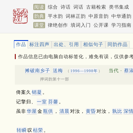
阅读
综合
诗话
词话
古籍检索
类书集成
韵典
平水韵
词林正韵
中原音韵
中华通韵
课堂
律绝创作
填词入门
公开课
学习指南
作品
标注四声
出处、引用
相似句子
同韵作品
作品信息已由电脑自动标签化，难免有误，仅供参
摊破南乡子
送梅
当代 ·
蔡
（
1996—1998年
）
押词韵第十一部
倚案久
销凝
。
记擎归、
一室
芬馨
。
虽非
华屋
金
瓶供
，
清晨
对汝，
黄昏
对汝，
孰比
深
转瞬
叹
枯荣
。