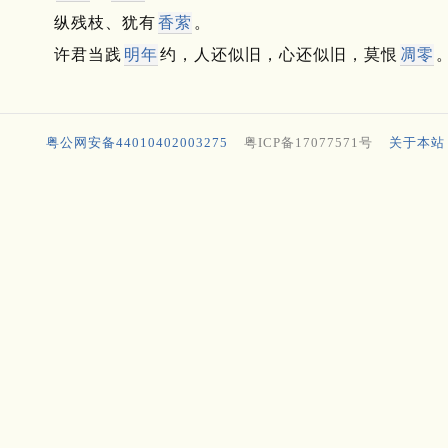
纵残枝、犹有
香萦
。
许君当践
明年
约，人还似旧，心还似旧，莫恨
凋零
粤公网安备44010402003275
粤ICP备17077571号
关于本站