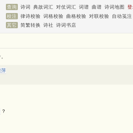
查询
诗词
典故词汇
对仗词汇
词谱
曲谱
诗词地图
登
校注
律诗校验
词格校验
曲格校验
对联校验
自动笺注
其它
简繁转换
诗社
诗词书店
考。
淑萍
情
？