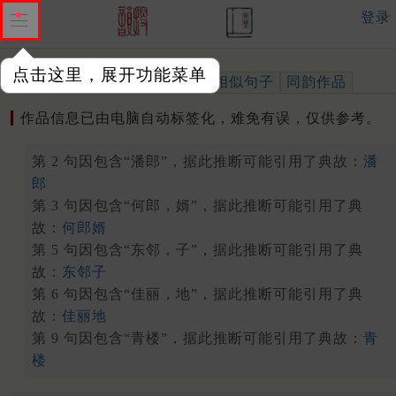
登录
点击这里，展开功能菜单
作品
标注四声
出处、引用
相似句子
同韵作品
作品信息已由电脑自动标签化，难免有误，仅供参考。
第 2 句因包含“潘郎”，据此推断可能引用了典故：
潘
郎
第 3 句因包含“何郎，婿”，据此推断可能引用了典
故：
何郎婿
第 5 句因包含“东邻，子”，据此推断可能引用了典
故：
东邻子
第 6 句因包含“佳丽，地”，据此推断可能引用了典
故：
佳丽地
第 9 句因包含“青楼”，据此推断可能引用了典故：
青
楼