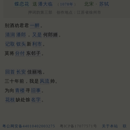
蝶恋花
送
潘大临
北宋 ·
苏轼
（
1078年
）
押词韵第三部 创作地点：江苏省徐州市
别酒劝君君
一醉
。
清润
潘郎
，
又是
何郎婿
。
记取
钗头
新
利市
。
莫将
分付
东邻子
。
回首
长安
佳丽地
。
三十年前，我是
风流
帅。
为向
青楼
寻
旧事
。
花枝
缺处馀
名字
。
粤公网安备44010402003275
粤ICP备17077571号
关于本站
联