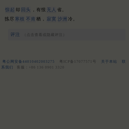
惊起
却
回头
，有恨
无人
省。
拣尽
寒枝
不肯
栖，
寂寞
沙洲
冷。
评注
（点击查看或隐藏评注）
粤公网安备44010402003275
粤ICP备17077571号
关于本站
联
系我们
客服：+86 136 0901 3320