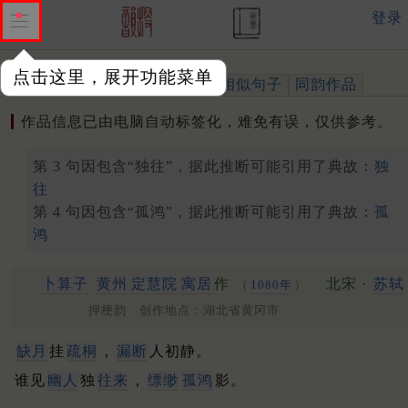
登录
点击这里，展开功能菜单
作品
标注四声
出处、引用
相似句子
同韵作品
作品信息已由电脑自动标签化，难免有误，仅供参考。
第 3 句因包含“独往”，据此推断可能引用了典故：
独
往
第 4 句因包含“孤鸿”，据此推断可能引用了典故：
孤
鸿
卜算子
黄州
定慧院
寓居
作
北宋 ·
苏轼
（
1080年
）
押梗韵 创作地点：湖北省黄冈市
缺月
挂
疏桐
，
漏断
人初静。
谁见
幽人
独
往来
，
缥缈
孤鸿
影。