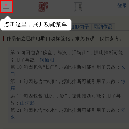
登录
点击这里，展开功能菜单
作品
标注四声
出处、引用
相似句子
同韵作品
作品信息已由电脑自动标签化，难免有误，仅供参考。
第 5 句因包含“移盘，辞汉，泪铜仙”，据此推断可能
引用了典故：
铜仙泪
第 10 句因包含“长门”，据此推断可能引用了典故：
长
门
第 11 句因包含“惊雁”，据此推断可能引用了典故：
惊
雁
第 12 句因包含“山河，影”，据此推断可能引用了典
故：
山河影
第 21 句因包含“翠水”，据此推断可能引用了典故：
翠
水