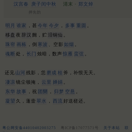
汉宫春
庚子闰中秋
清末 ·
郑文焯
押先韵
明月
谁家
，甚
今年
今夕
，
多事
重圆
。
移盘
夜
辞汉
阙，贮
泪铜仙
。
珠帘
画栋
，倒
寒波
、空影
如烟
。
魂断
处，
长门
烛暗，数声
惊雁
蛮弦
。
还见
山河
残影，恁
磨成
桂
斧，补恨无天。
凄凉
镜尘顿掩，
云里
婵娟
。
东华
故事
，祝
团圞
，
归梦
空悬
。
凝望
久，蓬壸
翠水
，
西流
好送槎还。
粤公网安备44010402003275
粤ICP备17077571号
关于本站
联