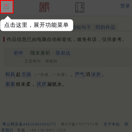
登录
点击这里，展开功能菜单
作品
标注四声
出处、引用
相似句子
同韵作品
作品信息已由电脑自动标签化，难免有误，仅供参考。
初年
隋末唐初 ·
陈叔达
五言绝句 押梗韵
和风
起
天路
，
严气
消
冰井
。
（一作表，一作雾）
索索
枝未柔，
厌厌
漏犹永。
粤公网安备44010402003275
粤ICP备17077571号
关于本站
联
系我们
客服：+86 136 0901 3320