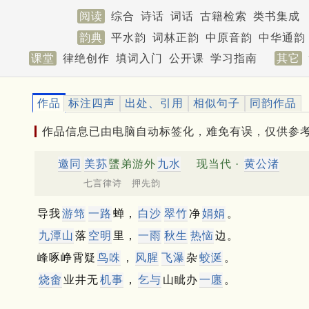
阅读
综合
诗话
词话
古籍检索
类书集成
韵典
平水韵
词林正韵
中原音韵
中华通韵
课堂
律绝创作
填词入门
公开课
学习指南
其它
作品
标注四声
出处、引用
相似句子
同韵作品
作品信息已由电脑自动标签化，难免有误，仅供参
邀同
美荪
螴弟游外
九水
现当代 ·
黄公渚
七言律诗 押先韵
导我
游筇
一路
蝉，
白沙
翠竹
净
娟娟
。
九潭山
落
空明
里，
一雨
秋生
热恼
边。
峰啄峥霄疑
鸟咮
，
风腥
飞瀑
杂
蛟涎
。
烧畬
业井无
机事
，
乞与
山眦办
一廛
。