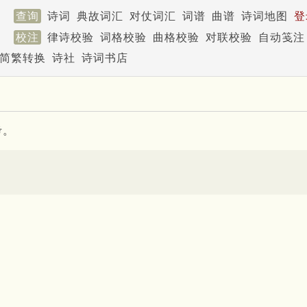
查询
诗词
典故词汇
对仗词汇
词谱
曲谱
诗词地图
登
校注
律诗校验
词格校验
曲格校验
对联校验
自动笺注
简繁转换
诗社
诗词书店
考。