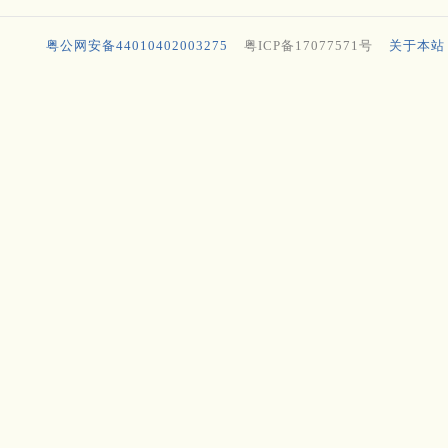
粤公网安备44010402003275
粤ICP备17077571号
关于本站