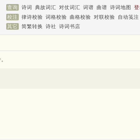
查询
诗词
典故词汇
对仗词汇
词谱
曲谱
诗词地图
登
校注
律诗校验
词格校验
曲格校验
对联校验
自动笺注
其它
简繁转换
诗社
诗词书店
考。