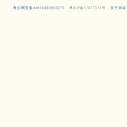
粤公网安备44010402003275
粤ICP备17077571号
关于本站