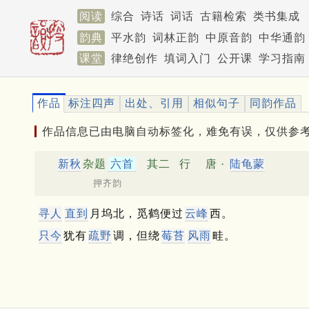
阅读
综合
诗话
词话
古籍检索
类书集成
韵典
平水韵
词林正韵
中原音韵
中华通韵
课堂
律绝创作
填词入门
公开课
学习指南
作品
标注四声
出处、引用
相似句子
同韵作品
作品信息已由电脑自动标签化，难免有误，仅供参
新秋
杂题
六首
其二
行
唐 ·
陆龟蒙
押齐韵
寻人
直到
月坞北，觅鹤便过
云峰
西。
只今
犹有
疏野
调，但绕
莓苔
风雨
畦。