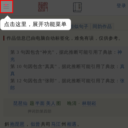
登录
点击这里，展开功能菜单
作品
标注四声
出处、引用
相似句子
同韵作品
作品信息已由电脑自动标签化，难免有误，仅供参考。
第 3 句因包含“神光”，据此推断可能引用了典故：
神
光
第 10 句因包含“真真”，据此推断可能引用了典故：
真
真
第 12 句因包含“张郎”，据此推断可能引用了典故：
张
郎
琵琶仙
题
半面
美人
图
晚清 ·
林朝崧
押词韵第四部
斜
抱琵琶
，
似曾
共司
马江
州
相遇
。