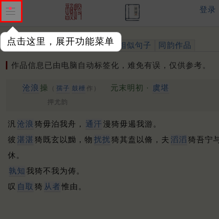
登录
点击这里，展开功能菜单
作品
标注四声
出处、引用
相似句子
同韵作品
作品信息已由电脑自动标签化，难免有误，仅供参考。
沧浪
操
元末明初 ·
虞堪
（
孺子
鼓枻
作）
押尤韵
汎
沧浪
猗毋泊我舟，
通汗
漫猗毋遏我游。
彼
湛湛
猗既玄以黝，物
扰扰
猗其盍以脩，夫
滔滔
猗吾宁
休。
孰知
我猗不我为俦。
叹
自取
猗
从者
惟由。