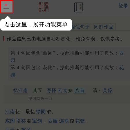
登录
点击这里，展开功能菜单
作品
标注四声
出处、引用
相似句子
同韵作品
作品信息已由电脑自动标签化，难免有误，仅供参考。
第 4 句因包含“西园”，据此推断可能引用了典故：
西
园
第 4 句因包含“花骢”，据此推断可能引用了典故：
花
骢
忆江南
其五
寄怀
云裳
妹
八首
清 ·
吴藻
押词韵第一部
江南
忆，最忆
绿阴
浓。
东阁
引杯
看
宝剑
，
西园
连袂
控
花骢
。