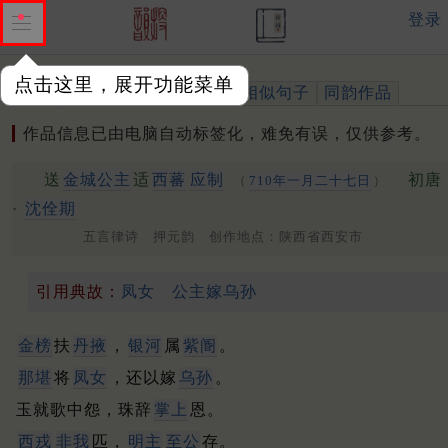
登录
点击这里，展开功能菜单
作品
标注四声
出处、引用
相似句子
同韵作品
作品信息已由电脑自动标签化，难免有误，仅供参考。
送
金城公主
适
西蕃
应制
初唐
（
710年一月二十七日
）
·
沈佺期
五言律诗 押元韵 创作地点：陕西省西安市
引用典故：
凤女
公主嫁乌孙
金榜
扶
丹掖
，
银河
属
紫阍
。
那堪
将
凤女
，还以嫁
乌孙
。
玉就歌中怨，珠辞
掌上
恩。
西戎
非我
匹，
明主
至公
存。