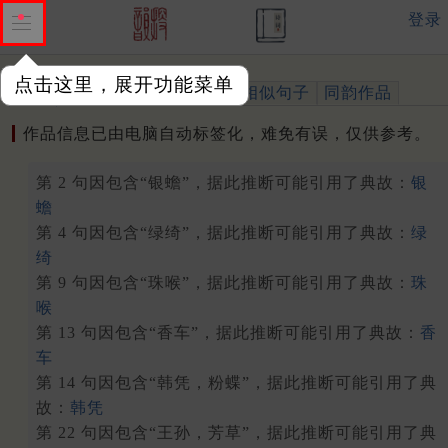
登录
点击这里，展开功能菜单
作品
标注四声
出处、引用
相似句子
同韵作品
作品信息已由电脑自动标签化，难免有误，仅供参考。
第 2 句因包含“银蟾”，据此推断可能引用了典故：
银
蟾
第 4 句因包含“绿绮”，据此推断可能引用了典故：
绿
绮
第 9 句因包含“珠喉”，据此推断可能引用了典故：
珠
喉
第 13 句因包含“香车”，据此推断可能引用了典故：
香
车
第 14 句因包含“韩凭，粉蝶”，据此推断可能引用了典
故：
韩凭
第 22 句因包含“王孙，芳草”，据此推断可能引用了典