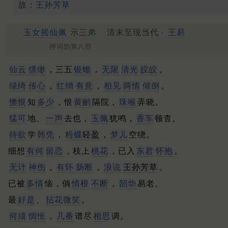
故：
王孙芳草
玉女摇仙佩
示三弟
清末至现当代 ·
王易
押词韵第八部
仙云
缥缈
，三五
银蟾
，
无限
清光
皎皎
。
绿绮
传心
，
红绡
有意
，
相见
两情
倾倒
。
懊恨
知
多少
，恨
黄鹂
隔院，
珠喉
弄晓。
猛可
地、
一声
去也，
玉佩
犹鸣，
香车
顿杳。
待欲
学
韩凭
，
粉蝶
轻盈
，
梦儿
空绕。
细想
有何
留恋
，枝上
桃花
，已入
东君
怀抱
。
无计
神伤
，
有怀
肠断
，
浪说
王孙芳草
。
已被
多情
恼，倘
情根
不断
，
韶华
易老。
最
好是
、
拈花微笑
。
何须
惆怅
，
几番
谱尽
相思
调。