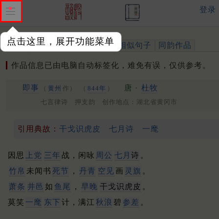
登录
点击这里，展开功能菜单
作品
标注四声
出处、引用
相似句子
同韵作品
作品信息已由电脑自动标签化，难免有误，仅供参考。
即事
唐 ·
杜牧
（
黄州
作）
（
844年
）
七言律诗 押支韵 创作地点：湖北省黄冈市
引用典故：
干戈识虎皮
七月诗
一麾
因思
上党
三年
战，闲咏
周公
七月
诗
。
竹帛
未闻书
死节
，
丹青
空见
画
灵旗
。
萧条
井邑
如
鱼尾
，
早晚
干戈识虎皮
。
莫笑
一麾
东下
计，满江
秋浪
碧
参差
。