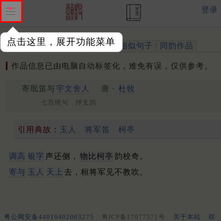
登录
点击这里，展开功能菜单
作品
标注四声
出处、引用
相似句子
同韵作品
作品信息已由电脑自动标签化，难免有误，仅供参考。
寄珉笛与
宇文舍人
唐 ·
杜牧
七言绝句 押支韵
引用典故：
玉人
将军笛
柯亭
调高
银字
声还侧，
物比柯亭
韵校奇。
寄与
玉人
天上
去，桓将军见不教吹。
粤公网安备44010402003275
粤ICP备17077571号
关于本站
联