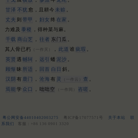
甘泽
不犹
愈，且耕今
未赊
。
丈夫
则
带甲
，
妇女
终
在家
。
力难及
黍稷
，得种菜与麻。
千载
商山
芝
，
往者
东门瓜
。
其人骨已朽
，
此道
谁
疵瑕
。
（一作灭）
英贤
遇
轗轲
，
远引
蟠
泥沙
。
顾惭
昧
所适
，
回首
白日
斜。
汉阴
有
鹿门
，
沧海
有
灵
查
。
（一作云）
焉能
学
众口
，
咄咄空
咨嗟
。
（一作同）
粤公网安备44010402003275
粤ICP备17077571号
关于本站
联
系我们
客服：+86 136 0901 3320