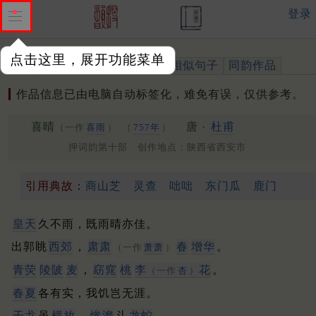
登录
点击这里，展开功能菜单
作品
标注四声
出处、引用
相似句子
同韵作品
作品信息已由电脑自动标签化，难免有误，仅供参考。
喜晴
唐 ·
杜甫
（一作
喜雨
）
（
757年
）
押词韵第十部 创作地点：陕西省西安市
引用典故：
商山芝
灵查
咄咄
东门瓜
鹿门
皇天
久不雨，既雨晴亦佳。
出郭眺
西郊
，
肃肃
春
增华
。
（一作
萧萧
）
青荧
陵陂
麦
，
窈窕
桃
李
花
。
（一作
杏
）
春夏
各有实，我饥岂无涯。
干戈
虽
横放
，
惨澹
斗
龙蛇
。