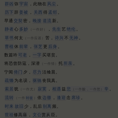
群凶
弥
宇宙
，此物在
风尘
。
历下
辞
姜被
，
关西
得
孟
邻
。
早通
交契
密，
晚接
道流
新。
静者
心
多妙
，
先生
艺
绝伦
。
（一作好）
草书
何太
苦，
诗兴
不
无神
。
（一作应甚）
曹植
休
前辈
，
张芝
更
后身
。
数篇吟
可老
，
一字
买堪贫。
将恐曾防寇，深潜
托
所亲
。
（一作情）
宁闻
倚门
夕，
尽力
洁飧晨。
疏懒
为名误，
驱驰
丧我真。
索居
犹
寂寞
，
相遇
益
悲
辛
。
（一作尤）
（一作酸，一作愁）
流转
依
边徼
，
逢迎
念
席珍
。
（一作
转徙
）
时来
故旧
少，乱后
别离
频。
世祖
修高庙
，
文公
赏从
臣。