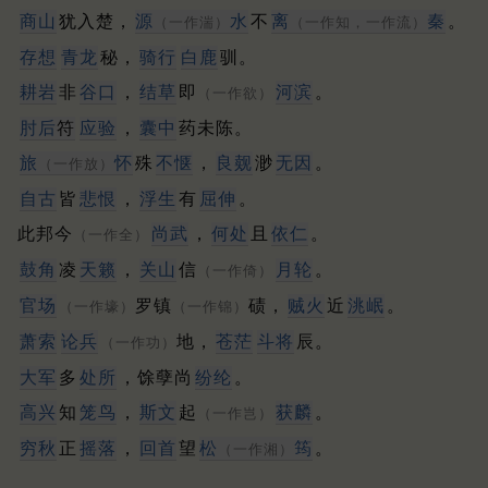
商山
犹入楚，
源
水
不
离
秦
。
（一作湍）
（一作知，一作流）
存想
青龙
秘，
骑行
白鹿
驯。
耕岩
非
谷口
，
结草
即
河滨
。
（一作欲）
肘后
符
应验
，
囊中
药未陈。
旅
怀
殊
不惬
，
良觌
渺
无因
。
（一作放）
自古
皆
悲恨
，
浮生
有
屈伸
。
此邦今
尚武
，
何处
且
依仁
。
（一作全）
鼓角
凌
天籁
，
关山
信
月轮
。
（一作倚）
官场
罗镇
碛，
贼火
近
洮岷
。
（一作壕）
（一作锦）
萧索
论兵
地，
苍茫
斗将
辰。
（一作功）
大军
多
处所
，馀孽尚
纷纶
。
高兴
知
笼鸟
，
斯文
起
获麟
。
（一作岂）
穷秋
正
摇落
，
回首
望
松
筠
。
（一作湘）