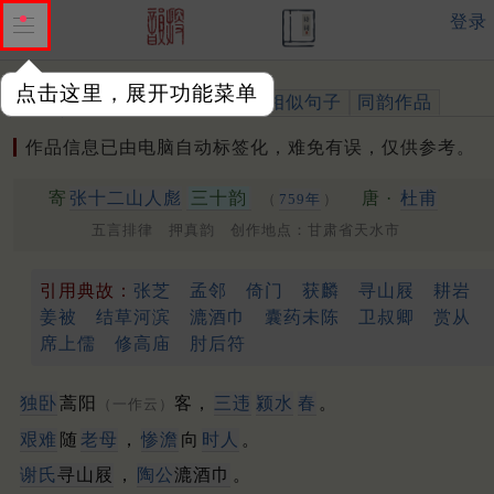
登录
点击这里，展开功能菜单
作品
标注四声
出处、引用
相似句子
同韵作品
作品信息已由电脑自动标签化，难免有误，仅供参考。
寄
张十二山人彪
三十韵
唐 ·
杜甫
（
759年
）
五言排律 押真韵 创作地点：甘肃省天水市
引用典故：
张芝
孟邻
倚门
获麟
寻山屐
耕岩
姜被
结草河滨
漉酒巾
囊药未陈
卫叔卿
赏从
席上儒
修高庙
肘后符
独卧
蒿阳
客，
三违
颍水
春
。
（一作云）
艰难
随
老母
，
惨澹
向
时人
。
谢氏
寻山屐
，
陶公
漉酒巾
。