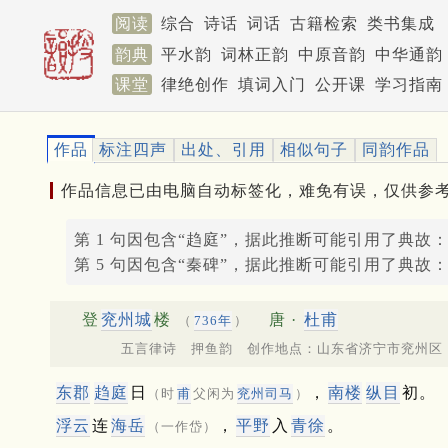
阅读
综合
诗话
词话
古籍检索
类书集成
韵典
平水韵
词林正韵
中原音韵
中华通韵
课堂
律绝创作
填词入门
公开课
学习指南
作品
标注四声
出处、引用
相似句子
同韵作品
作品信息已由电脑自动标签化，难免有误，仅供参
第 1 句因包含“趋庭”，据此推断可能引用了典故
第 5 句因包含“秦碑”，据此推断可能引用了典故
登
兖州城
楼
唐 ·
杜甫
（
736年
）
五言律诗 押鱼韵 创作地点：山东省济宁市兖州区
东郡
趋庭
日
，
南楼
纵目
初。
（时
甫
父闲为
兖州
司马
）
浮云
连
海岳
，
平野
入
青徐
。
（一作岱）