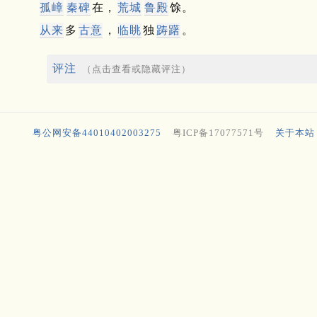
孤嶂
秦碑
在，
荒城
鲁殿
馀。
从来
多
古意
，
临眺
独
踌躇
。
评注
（点击查看或隐藏评注）
粤公网安备44010402003275
粤ICP备17077571号
关于本站