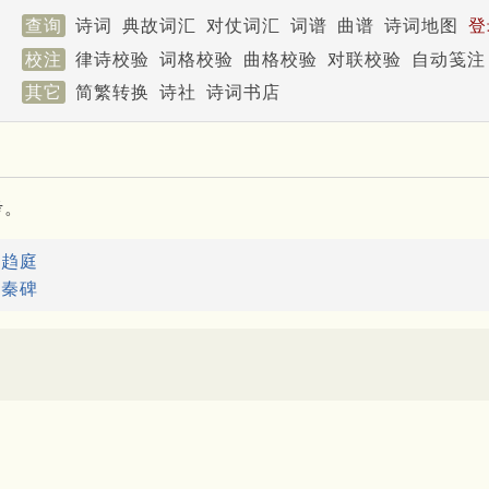
查询
诗词
典故词汇
对仗词汇
词谱
曲谱
诗词地图
登
校注
律诗校验
词格校验
曲格校验
对联校验
自动笺注
其它
简繁转换
诗社
诗词书店
考。
：
趋庭
：
秦碑