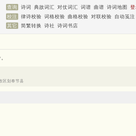
查询
诗词
典故词汇
对仗词汇
词谱
曲谱
诗词地图
登
校注
律诗校验
词格校验
曲格校验
对联校验
自动笺注
其它
简繁转换
诗社
诗词书店
考。
政区划奉节县