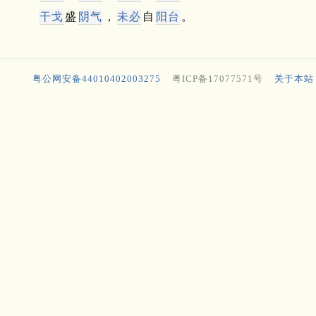
干戈
盛
阴气
，
未必
自
阳台
。
粤公网安备44010402003275
粤ICP备17077571号
关于本站