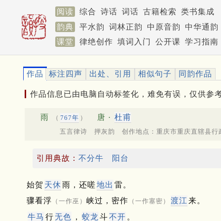
阅读
综合
诗话
词话
古籍检索
类书集成
韵典
平水韵
词林正韵
中原音韵
中华通韵
课堂
律绝创作
填词入门
公开课
学习指南
作品
标注四声
出处、引用
相似句子
同韵作品
作品信息已由电脑自动标签化，难免有误，仅供参
雨
唐 ·
杜甫
（
767年
）
五言律诗 押灰韵 创作地点：重庆市重庆直辖县行
引用典故：
不分牛
阳台
始贺
天休
雨，还嗟
地出
雷。
骤看浮
峡过，密作
渡江
来。
（一作巫）
（一作塞密）
牛马
行
无色
，
蛟龙
斗
不开
。