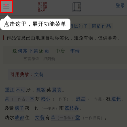
登录
点击这里，展开功能菜单
作品
标注四声
出处、引用
相似句子
同韵作品
作品信息已由电脑自动标签化，难免有误，仅供参考。
送
何兆
下第
还
蜀
中唐 ·
李端
五言律诗 押阳韵
引用典故：
文翁
重江
不可
涉，
孤客
莫
晨装
。
高
木
莎
城小
，
残星
栈
道长
。
（一作古）
（一作下）
（一作霞）
袅猿
枫子
落，过
雨
荔枝香
。
（一作送）
劝尔
成都
住，
文翁
有
草
堂
。
（一作学）
（一作旧房）