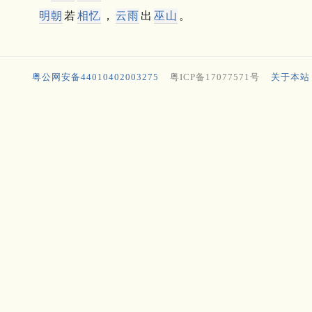
明朝
若
相忆
，
云雨
出
巫山
。
粤公网安备44010402003275
粤ICP备17077571号
关于本站