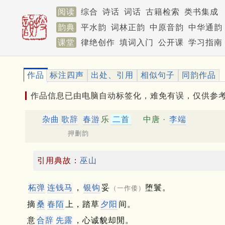
阅读
综合
诗话
词话
古籍检索
类书集成
韵典
平水韵
词林正韵
中原音韵
中华通韵
课堂
律绝创作
填词入门
公开课
学习指南
作品
标注四声
出处、引用
相似句子
同韵作品
作品信息已由电脑自动标签化，难免有误，仅供参
杂曲
歌辞
春游
乐
二首
中唐 ·
李端
押删韵
引用典故：
巫山
柘弹
连钱马
，
银钩
妥
堕鬟。
（一作倭）
摘
桑
春陌
上，踏草
夕阳
间。
意
合辞
先露
，心诚貌却閒。