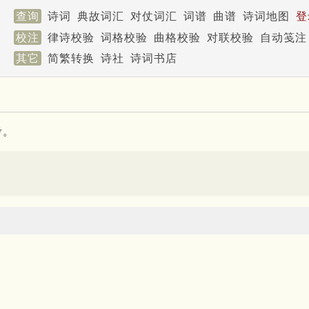
查询
诗词
典故词汇
对仗词汇
词谱
曲谱
诗词地图
登
校注
律诗校验
词格校验
曲格校验
对联校验
自动笺注
其它
简繁转换
诗社
诗词书店
考。