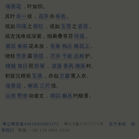
瑞香花
，叶如织。
其叶
非一
状，
花开
亦
殊色
。
或如
玛瑙
之
殷红
，或如
玉雪
之
姿容
。
或含浅绛或深紫，细蕤叠萼芬
玲珑
。
腊后
春前
花未放，
先春
独占
梅花上
。
绕枝
芳意
露
毰毸
，
万卉
千葩
总相
护。
曈昽
旭日
照
阶墀
，
淡荡
香风
拂面
时。
初疑沉檀爇
宝鼎
，亦似
兰麝
熏人衣。
瑞香花
，
树高
三尺
强。
山杏
野杏
动逾丈，
得以
幽丛
约馥香。
粤公网安备44010402003275
粤ICP备17077571号
关于本站
联
系我们
客服：+86 136 0901 3320