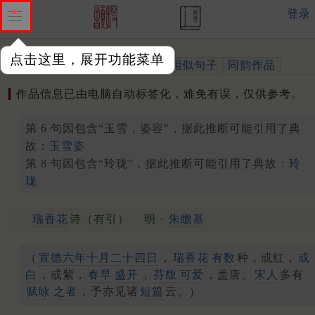
登录
点击这里，展开功能菜单
作品
标注四声
出处、引用
相似句子
同韵作品
作品信息已由电脑自动标签化，难免有误，仅供参考。
第 6 句因包含“玉雪，姿容”，据此推断可能引用了典
故：
玉雪姿
第 8 句因包含“玲珑”，据此推断可能引用了典故：
玲
珑
瑞香花
诗（有引）
明 ·
朱瞻基
（
宣德六年十月二十四日
，
瑞香花
有数
种，或红，
或
白
，或紫，
春早
盛开
，
芬馥
可爱
，盖唐、
宋人
多有
赋咏
之者
，予亦见诸
短篇
云。）