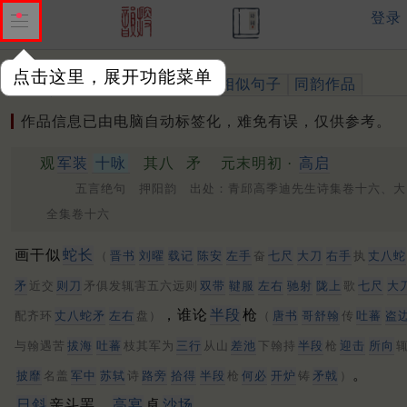
登录
点击这里，展开功能菜单
作品
标注四声
出处、引用
相似句子
同韵作品
作品信息已由电脑自动标签化，难免有误，仅供参考。
观
军装
十咏
其八
矛
元末明初 ·
高启
五言绝句 押阳韵 出处：青邱高季迪先生诗集卷十六、大
全集卷十六
画干似
蛇长
（
晋书
刘曜
载记
陈安
左手
奋
七尺
大刀
右手
执
丈八蛇
矛
近交
则刀
矛俱发辄害五六远则
双带
鞬服
左右
驰射
陇上
歌
七尺
大
，谁论
半段
枪
配齐环
丈八蛇矛
左右
盘）
（
唐书
哥舒翰
传
吐蕃
盗
与翰遇苦
拔海
吐蕃
枝其军为
三行
从山
差池
下翰持
半段
枪
迎击
所向
。
披靡
名盖
军中
苏轼
诗
路旁
拾得
半段
枪
何必
开炉
铸
矛戟
）
日斜
亲斗罢，
高宴
卓
沙场
。