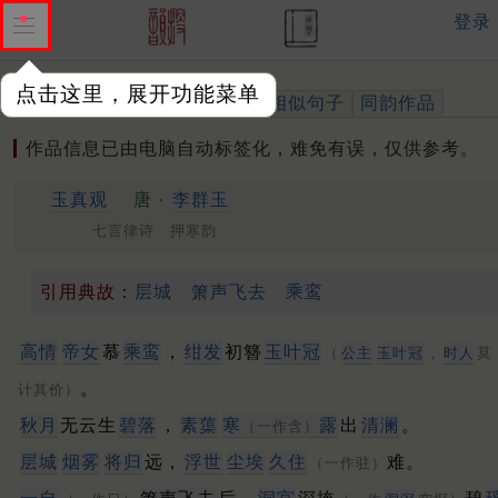
登录
点击这里，展开功能菜单
作品
标注四声
出处、引用
相似句子
同韵作品
作品信息已由电脑自动标签化，难免有误，仅供参考。
玉真观
唐 ·
李群玉
七言律诗 押寒韵
引用典故：
层城
箫声飞去
乘鸾
高情
帝女
慕
乘鸾
，
绀发
初簪
玉叶冠
（
公主
玉叶冠
，
时人
莫
。
计其价）
秋月
无云生
碧落
，
素蕖
寒
露
出
清澜
。
（一作含）
层城
烟雾
将归
远，
浮世
尘埃
久住
难。
（一作驻）