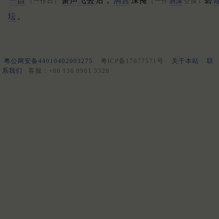
一自
箫声飞去
后，
洞宫
深掩
碧
（一作日）
（一作
洞深
空探）
坛
。
粤公网安备44010402003275
粤ICP备17077571号
关于本站
联
系我们
客服：+86 136 0901 3320