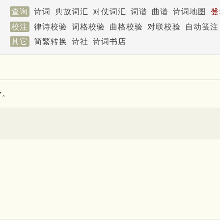
查询
诗词
典故词汇
对仗词汇
词谱
曲谱
诗词地图
登
校注
律诗校验
词格校验
曲格校验
对联校验
自动笺注
其它
简繁转换
诗社
诗词书店
考。