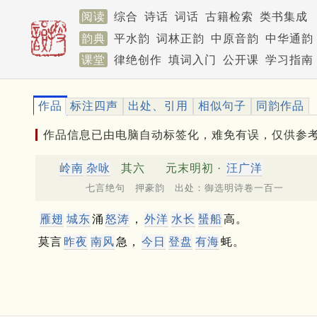
阅读
综合
诗话
词话
古籍检索
类书集成
韵典
平水韵
词林正韵
中原音韵
中华通韵
课堂
律绝创作
填词入门
公开课
学习指南
作品
标注四声
出处、引用
相似句子
同韵作品
作品信息已由电脑自动标签化，难免有误，仅供参
岭南
杂咏
其六
元末明初 ·
汪广洋
七言绝句 押豪韵 出处：御选明诗卷一百一
雁翅
城东
涌
怒涛
，
外洋
水长
蜑船
高。
莫言
昨夜
南风
急，
今日
登盘
有海
蚝。