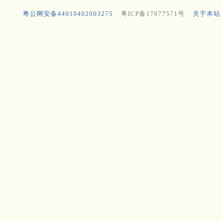
粤公网安备44010402003275
粤ICP备17077571号
关于本站