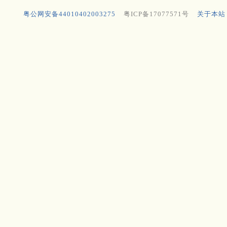
粤公网安备44010402003275
粤ICP备17077571号
关于本站