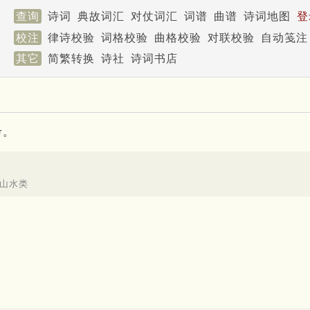
查询
诗词
典故词汇
对仗词汇
词谱
曲谱
诗词地图
登
校注
律诗校验
词格校验
曲格校验
对联校验
自动笺注
其它
简繁转换
诗社
诗词书店
考。
 山水类