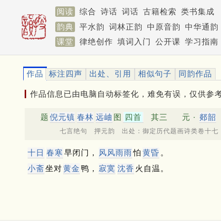
阅读
综合
诗话
词话
古籍检索
类书集成
韵典
平水韵
词林正韵
中原音韵
中华通韵
课堂
律绝创作
填词入门
公开课
学习指南
作品
标注四声
出处、引用
相似句子
同韵作品
作品信息已由电脑自动标签化，难免有误，仅供参
题
倪元镇
春林
远岫
图
四首
其三
元 ·
郯韶
七言绝句 押元韵 出处：御定历代题画诗类卷十七
十日
春寒
早闭门，
风风雨雨
怕
黄昏
。
小斋
坐对
黄金
鸭，
寂寞
沈香
火自温。