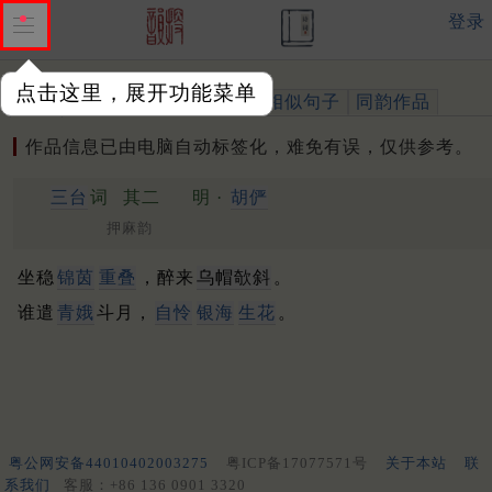
登录
点击这里，展开功能菜单
作品
标注四声
出处、引用
相似句子
同韵作品
作品信息已由电脑自动标签化，难免有误，仅供参考。
三台
词
其二
明 ·
胡俨
押麻韵
坐稳
锦茵
重叠
，醉来
乌帽欹斜
。
谁遣
青娥
斗月，
自怜
银海
生花
。
粤公网安备44010402003275
粤ICP备17077571号
关于本站
联
系我们
客服：+86 136 0901 3320