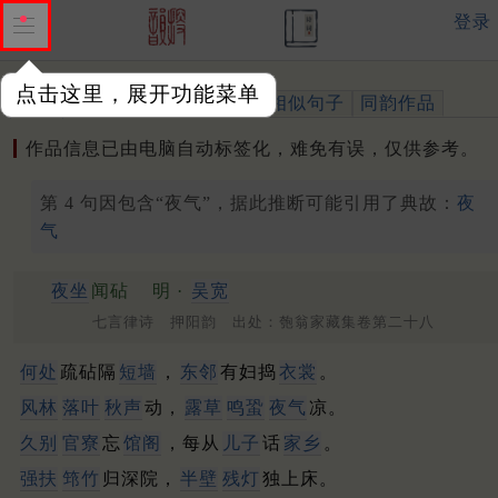
登录
点击这里，展开功能菜单
作品
标注四声
出处、引用
相似句子
同韵作品
作品信息已由电脑自动标签化，难免有误，仅供参考。
第 4 句因包含“夜气”，据此推断可能引用了典故：
夜
气
夜坐
闻砧
明 ·
吴宽
七言律诗 押阳韵 出处：匏翁家藏集卷第二十八
何处
疏砧隔
短墙
，
东邻
有妇捣
衣裳
。
风林
落叶
秋声
动，
露草
鸣蛩
夜气
凉。
久别
官寮
忘
馆阁
，每从
儿子
话
家乡
。
强扶
筇竹
归深院，
半壁
残灯
独上床。