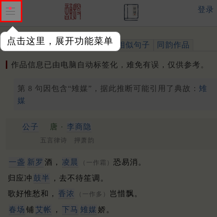
登录
点击这里，展开功能菜单
作品
标注四声
出处、引用
相似句子
同韵作品
作品信息已由电脑自动标签化，难免有误，仅供参考。
第 8 句因包含“雉媒”，据此推断可能引用了典故：
雉
媒
公子
唐 ·
李商隐
五言律诗 押萧韵
一盏
新罗
酒，
凌晨
恐易消。
（一作霜）
归应冲
鼓半
，去不待笙调。
歌好惟愁和，
香浓
岂惜飘。
（一作多）
春场
铺
艾帐
，
下马
雉媒
娇。