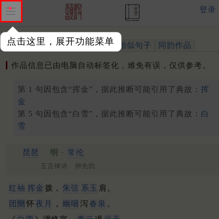
登录
点击这里，展开功能菜单
作品
标注四声
出处、引用
相似句子
同韵作品
作品信息已由电脑自动标签化，难免有误，仅供参考。
第 1 句因包含“挥金”，据此推断可能引用了典故：
挥
金
第 5 句因包含“白雪”，据此推断可能引用了典故：
白
雪
琵琶
明 ·
常伦
五言律诗 押先韵
红袖
挥金
拨，
朱弦
系玉
肩。
团圞
怀
夜月
，
幽咽
泻
春泉
。