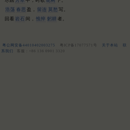
尽踏
芳草
中，时歌
花树
下。
浩荡
春思
盈，
留连
莫愁
写。
回看
岩石
间，
憔悴
躬耕
者。
粤公网安备44010402003275
粤ICP备17077571号
关于本站
联
系我们
客服：+86 136 0901 3320