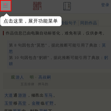
登录
点击这里，展开功能菜单
作品
标注四声
出处、引用
相似句子
同韵作品
作品信息已由电脑自动标签化，难免有误，仅供参考。
第 8 句因包含“莫愁”，据此推断可能引用了典故：
莫
愁
第 10 句因包含“躬耕”，据此推断可能引用了典故：
躬
耕
观
游人
明 ·
高叔嗣
五言排律 押马韵
大道
通
游游
，倾邑出
车马
。
玉管
移
高堂
，
金鞭
临
旷野
。