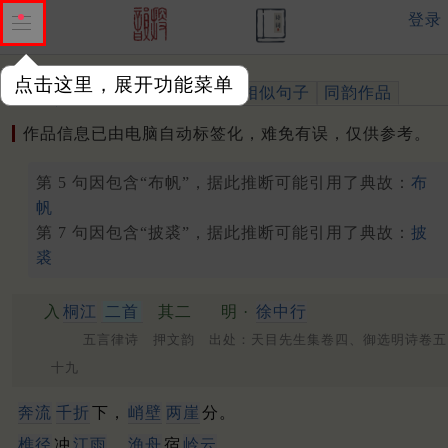
登录
点击这里，展开功能菜单
作品
标注四声
出处、引用
相似句子
同韵作品
作品信息已由电脑自动标签化，难免有误，仅供参考。
第 5 句因包含“布帆”，据此推断可能引用了典故：
布
帆
第 7 句因包含“披裘”，据此推断可能引用了典故：
披
裘
入
桐江
二首
其二
明 ·
徐中行
五言律诗 押文韵 出处：天目先生集卷四、御选明诗卷五
十九
奔流
千折
下，
峭壁
两崖
分。
樵径
冲
江雨
，
渔舟
宿
岭云
。