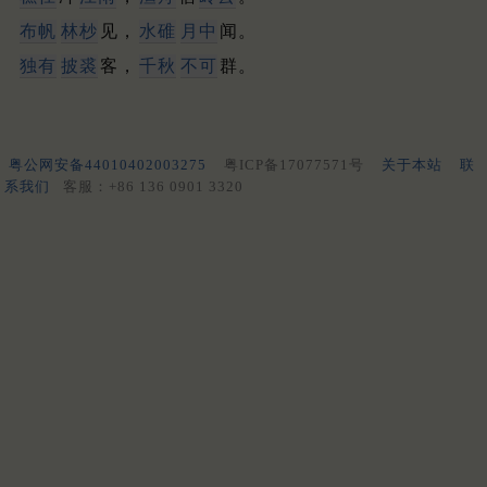
布帆
林杪
见，
水碓
月中
闻。
独有
披裘
客，
千秋
不可
群。
粤公网安备44010402003275
粤ICP备17077571号
关于本站
联
系我们
客服：+86 136 0901 3320