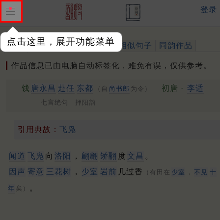
登录
点击这里，展开功能菜单
作品
标注四声
出处、引用
相似句子
同韵作品
作品信息已由电脑自动标签化，难免有误，仅供参考。
饯
唐永昌
赴任
东都
初唐 ·
李适
（自
尚书郎
为令）
七言绝句 押阳韵
引用典故：
飞凫
闻道
飞凫
向
洛阳
，
翩翩
矫翮
度
文昌
。
因声
寄意
三花树
，
少室
岩前
几过香
（有田在
少室
，
不见
十
。
年
矣）