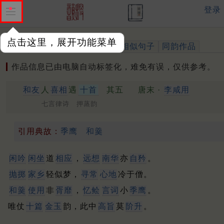
登录
点击这里，展开功能菜单
作品
标注四声
出处、引用
相似句子
同韵作品
作品信息已由电脑自动标签化，难免有误，仅供参考。
和友
人
喜相
遇
十首
其五
唐末 ·
李咸用
七言律诗 押蒸韵
引用典故：
季鹰
和羹
闲吟
闲坐
道
相应
，
远想
南华
亦
自矜
。
抛掷
家乡
轻似梦，
寻常
心地
冷于僧。
和羹
使用
非
胥靡
，
忆鲙
言词
小
季鹰
。
唯仗
十篇
金玉
韵，此中
高旨
莫
阶升
。