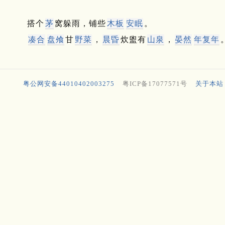
搭个
茅
窝躲雨，铺些
木板
安眠
。
凑合
盘飧
甘
野菜
，
晨昏
炊盥有
山泉
，
晏然
年复年
粤公网安备44010402003275
粤ICP备17077571号
关于本站