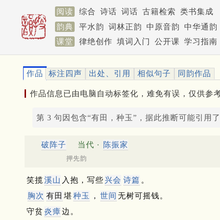
阅读
综合
诗话
词话
古籍检索
类书集成
韵典
平水韵
词林正韵
中原音韵
中华通韵
课堂
律绝创作
填词入门
公开课
学习指南
作品
标注四声
出处、引用
相似句子
同韵作品
作品信息已由电脑自动标签化，难免有误，仅供参
第 3 句因包含“有田，种玉”，据此推断可能引用
破阵子
当代 ·
陈振家
押先韵
笑揽
溪山
入抱，写些
兴会
诗篇
。
胸次
有田
堪
种玉
，
世间
无树可摇钱。
守贫
炎瘴
边。