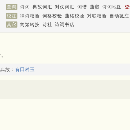
查询
诗词
典故词汇
对仗词汇
词谱
曲谱
诗词地图
登
校注
律诗校验
词格校验
曲格校验
对联校验
自动笺注
其它
简繁转换
诗社
诗词书店
考。
了典故：
有田种玉