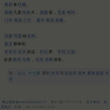
春碧
卷
红螺
。
画檐
几度
徘徊
月，
梁园
迥，
无复
鸣珂
。
门外
雪深
三尺
，
窗中
翠浅
双蛾
。
旧家
丹荔
锦
交柯
。
新玉
紫峰驼。
长安
日
近天
涯远，
行云
梦、
不到
江波
。
欲度
新词
为寿
，
先生
待教
谁歌。
按：
以上
十七首
彊村
丛书
用
吴伯宛
辑本
虞集道园
乐
府
粤公网安备44010402003275
粤ICP备17077571号
关于本站
联
系我们
客服：+86 136 0901 3320