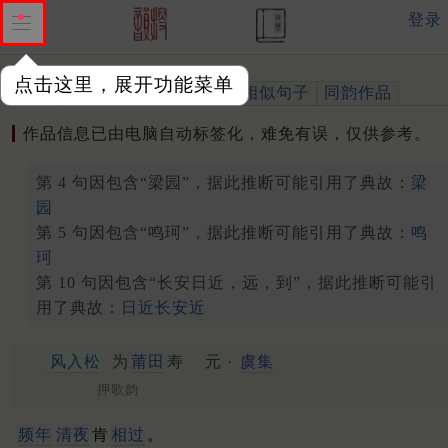
登录
点击这里，展开功能菜单
作品
标注四声
出处、引用
相似句子
同韵作品
作品信息已由电脑自动标签化，难免有误，仅供参考。
第 4 句因包含“梁园”，据此推断可能引用了典故：
梁
园
第 5 句因包含“鸣珂”，据此推断可能引用了典故：
鸣
珂
第 10 句因包含“长安日近，远，到”，据此推断可能引
用了典故：
日近长安近
风入松
为
莆田
寿
元 ·
虞集
押歌韵
频年
清夜
肯
相过
。