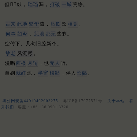
但𪔳𪔳鼓，
珰珰
漏，
打破
一城
荒静。
古来
此地
繁华
盛，
歌吹
欢
相竞
。
何事
如今
，
恁地
都无
些剩。
空传下、几句旧腔新令。
故老
风流尽
。
漫唱
西楼
月转
，也
无人
听。
自剔
残红
灺，
半窗
梅影
，伴人
愁鬓
。
粤公网安备44010402003275
粤ICP备17077571号
关于本站
联
系我们
客服：+86 136 0901 3320