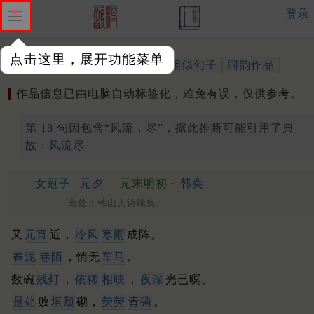
登录
点击这里，展开功能菜单
作品
标注四声
出处、引用
相似句子
同韵作品
作品信息已由电脑自动标签化，难免有误，仅供参考。
第 18 句因包含“风流，尽”，据此推断可能引用了典
故：
风流尽
女冠子
元夕
元末明初 ·
韩奕
出处：韩山人诗续集
又
元宵
近，
冷风
寒雨
成阵。
春泥
巷陌
，悄无
车马
。
数碗
残灯
，
依稀
相映
，
夜深
光已暝。
是处
败
垣颓
砌，
荧荧
青磷
。