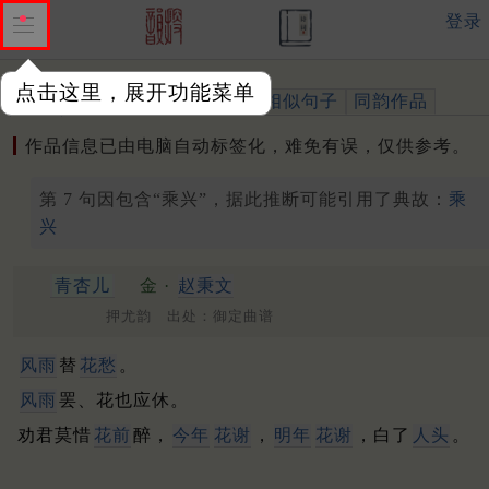
登录
点击这里，展开功能菜单
作品
标注四声
出处、引用
相似句子
同韵作品
作品信息已由电脑自动标签化，难免有误，仅供参考。
第 7 句因包含“乘兴”，据此推断可能引用了典故：
乘
兴
青杏儿
金 ·
赵秉文
押尤韵 出处：御定曲谱
风雨
替
花愁
。
风雨
罢、花也应休。
劝君莫惜
花前
醉，
今年
花谢
，
明年
花谢
，白了
人头
。