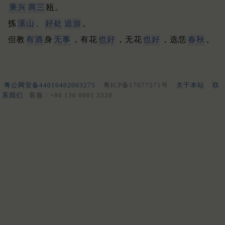
乘兴
两三
瓯。
拣
溪山
、
好处
追游
。
但教
有酒
身
无事
，有花
也好
，无花
也好
，选恁
春秋
。
粤公网安备44010402003275
粤ICP备17077571号
关于本站
联
系我们
客服：+86 136 0901 3320