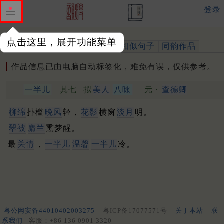
登录
点击这里，展开功能菜单
作品
标注四声
出处、引用
相似句子
同韵作品
作品信息已由电脑自动标签化，难免有误，仅供参考。
一半儿
其七
拟
美人
八咏
元 ·
查德卿
柳绵
扑槛
晚风
轻，
花影
横窗
淡月
明。
翠被
麝兰
熏梦醒。
最
关情
，
一半儿
温馨
一半儿
冷。
粤公网安备44010402003275
粤ICP备17077571号
关于本站
联
系我们
客服：+86 136 0901 3320