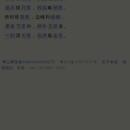
扬兵
猎
月窟
，
转战
略
朝那
。
倚剑登
燕然
，边峰列
嵯峨
。
萧条
万里
外，
耕作
五原
多。
一扫
清
大漠
，
包虎
戢
金戈
。
粤公网安备44010402003275
粤ICP备17077571号
关于本站
联
系我们
客服：+86 136 0901 3320