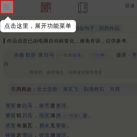
登录
点击这里，展开功能菜单
作品
标注四声
出处、引用
相似句子
同韵作品
作品信息已由电脑自动标签化，难免有误，仅供参考。
杂曲
歌辞
发
白马
盛唐 ·
（一作发
白马
）
（
751年
）
白
押歌韵 创作地点：河南省安阳市滑县
引用典故：
壮士悲歌
屋瓦飞
刻燕然石
月窟
将军
发
白马
，
旌节
渡
黄河
。
箫鼓
聒
川岳
，
沧溟
涌
洪
波
。
（一作涛）
武安
有
振瓦
，
易水
无
寒歌
。
铁骑
若
雪山
，
饮流
涸
滹沱
。