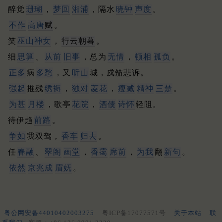
醉觉
珊瑚
，
梦回
湘浦
，隔水
晓钟
声度
。
不作
高唐
赋
。
笑
巫山
神女
，
行云朝暮
。
细
思算
、
从前
旧事
，总为
无情
，
顿相
孤负
。
正多
病
多愁
，又
听山
城，戍笳悲诉。
强起
推残
绣褥
，
独对
菱花
，
瘦减
精神
三楚
。
为甚
月楼
，歌亭
花院
，
酒债
诗怀
轻阻。
待伊趋
前路
。
争如
我双驾，
香车
归去
。
任
春融
、
翠阁
画堂
，
香霭
席前
，
为我
翻
新句
。
依然
京兆成
眉妩
。
粤公网安备44010402003275
粤ICP备17077571号
关于本站
联