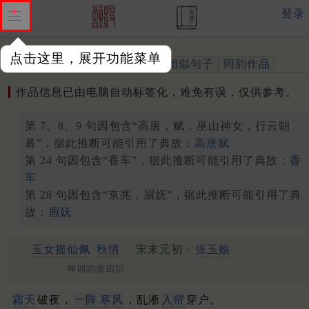
登录
点击这里，展开功能菜单
作品
标注四声
出处、引用
相似句子
同韵作品
作品信息已由电脑自动标签化，难免有误，仅供参考。
第 7、8、9 句因包含“高唐，赋，巫山神女，行云朝
暮”，据此推断可能引用了典故：
高唐赋
第 24 句因包含“香车”，据此推断可能引用了典故：
香
车
第 28 句因包含“京兆，眉妩”，据此推断可能引用了典
故：
眉妩
玉女摇仙佩
秋情
宋末元初 ·
张玉娘
押词韵第四部
霜天
破夜，
一阵
寒风
，乱淅
入帘
穿户。