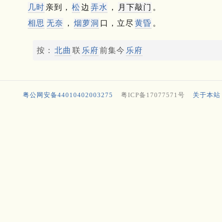
几时
亲到，
松
边
弄水
，
月下敲门
。
相思
无奈
，
烟萝洞
口，立尽
黄昏
。
按：
北曲
联
乐府
前集今
乐府
粤公网安备44010402003275
粤ICP备17077571号
关于本站