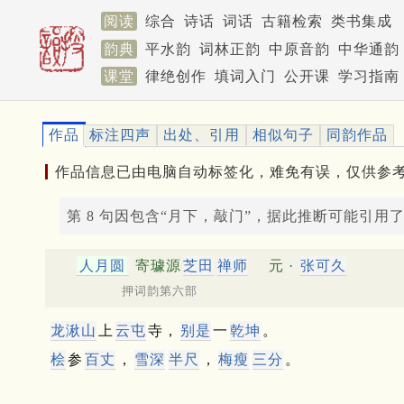
阅读
综合
诗话
词话
古籍检索
类书集成
韵典
平水韵
词林正韵
中原音韵
中华通韵
课堂
律绝创作
填词入门
公开课
学习指南
作品
标注四声
出处、引用
相似句子
同韵作品
作品信息已由电脑自动标签化，难免有误，仅供参
第 8 句因包含“月下，敲门”，据此推断可能引用
人月圆
寄璩源
芝田
禅师
元 ·
张可久
押词韵第六部
龙湫山
上
云屯
寺，
别是
一
乾坤
。
桧
参
百丈
，
雪深
半尺
，
梅瘦
三分
。