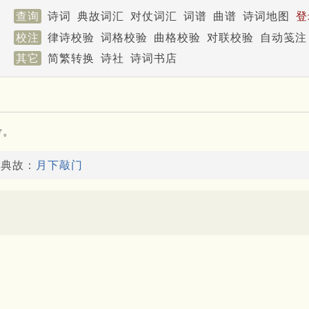
查询
诗词
典故词汇
对仗词汇
词谱
曲谱
诗词地图
登
校注
律诗校验
词格校验
曲格校验
对联校验
自动笺注
其它
简繁转换
诗社
诗词书店
考。
了典故：
月下敲门