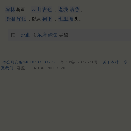
翰林
新画，
云山
古色
，
老我
清愁
。
淡烟
浑似
，以高
祠下
，
七里滩
头。
按：
北曲
联
乐府
续集
吴监
粤公网安备44010402003275
粤ICP备17077571号
关于本站
联
系我们
客服：+86 136 0901 3320