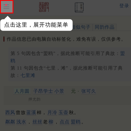
登录
点击这里，展开功能菜单
作品
标注四声
出处、引用
相似句子
同韵作品
作品信息已由电脑自动标签化，难免有误，仅供参考。
第 5 句因包含“盟鸥”，据此推断可能引用了典故：
盟
鸥
第 11 句因包含“七里，滩”，据此推断可能引用了典
故：
七里滩
人月圆
子昂学士
小景
元 ·
张可久
押尤韵
西风
曾放
蓝溪
棹，
月冷
玉壶
秋。
粼粼
浅水
，
丝丝
老
柳
，
点点
盟鸥
。