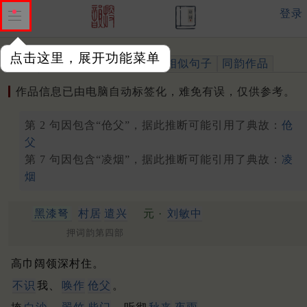
登录
点击这里，展开功能菜单
作品
标注四声
出处、引用
相似句子
同韵作品
作品信息已由电脑自动标签化，难免有误，仅供参考。
第 2 句因包含“伧父”，据此推断可能引用了典故：
伧
父
第 7 句因包含“凌烟”，据此推断可能引用了典故：
凌
烟
黑漆弩
村居
遣兴
元 ·
刘敏中
押词韵第四部
高巾阔领深村住。
不识
我、
唤作
伧父
。