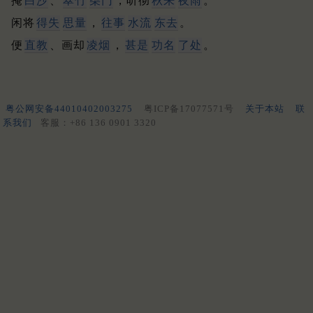
掩
白沙
、
翠竹
柴门
，听彻
秋来
夜雨
。
闲将
得失
思量
，
往事
水流
东去
。
便
直教
、画却
凌烟
，
甚是
功名
了处
。
粤公网安备44010402003275
粤ICP备17077571号
关于本站
联
系我们
客服：+86 136 0901 3320